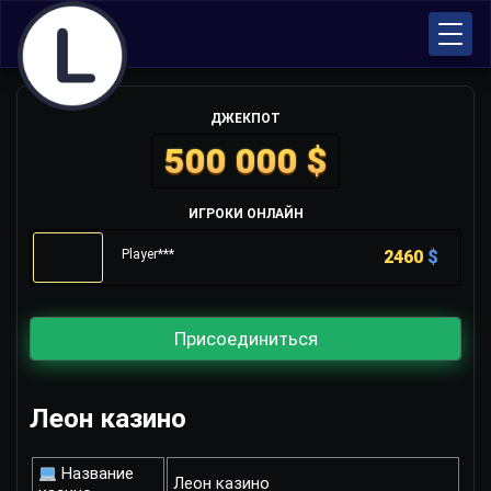
ДЖЕКПОТ
500 000 $
ИГРОКИ ОНЛАЙН
Player***
2460
$
Присоединиться
Леон казино
Название
Леон казино