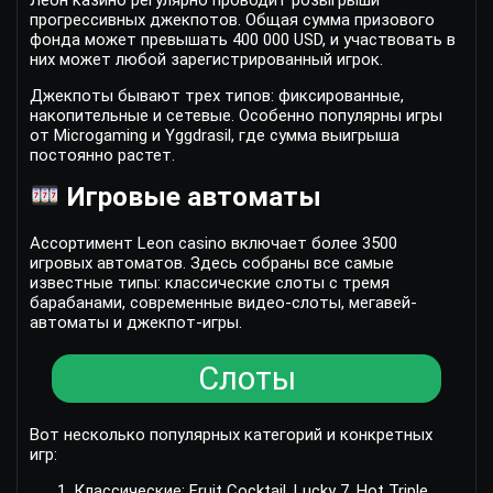
Леон казино регулярно проводит розыгрыши
прогрессивных джекпотов. Общая сумма призового
фонда может превышать 400 000 USD, и участвовать в
них может любой зарегистрированный игрок.
Джекпоты бывают трех типов: фиксированные,
накопительные и сетевые. Особенно популярны игры
от Microgaming и Yggdrasil, где сумма выигрыша
постоянно растет.
Игровые автоматы
Ассортимент Leon casino включает более 3500
игровых автоматов. Здесь собраны все самые
известные типы: классические слоты с тремя
барабанами, современные видео-слоты, мегавей-
автоматы и джекпот-игры.
Слоты
Вот несколько популярных категорий и конкретных
игр:
Классические: Fruit Cocktail, Lucky 7, Hot Triple