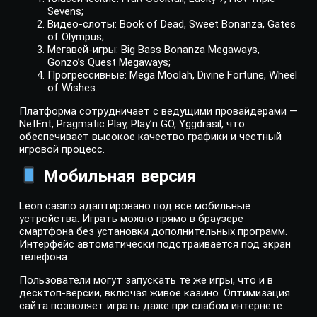
Sevens;
Видео-слоты: Book of Dead, Sweet Bonanza, Gates
of Olympus;
Мегавей-игры: Big Bass Bonanza Megaways,
Gonzo’s Quest Megaways;
Прогрессивные: Mega Moolah, Divine Fortune, Wheel
of Wishes.
Платформа сотрудничает с ведущими провайдерами —
NetEnt, Pragmatic Play, Play’n GO, Yggdrasil, что
обеспечивает высокое качество графики и честный
игровой процесс.
Мобильная версия
Leon casino адаптировано под все мобильные
устройства. Играть можно прямо в браузере
смартфона без установки дополнительных программ.
Интерфейс автоматически подстраивается под экран
телефона.
Пользователи могут запускать те же игры, что и в
десктоп-версии, включая живое казино. Оптимизация
сайта позволяет играть даже при слабом интернете.