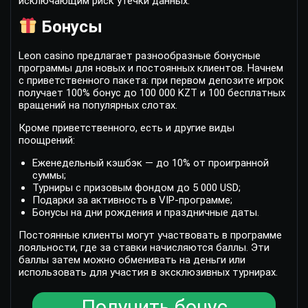
исключающим риск утечки данных.
Бонусы
Leon casino предлагает разнообразные бонусные
программы для новых и постоянных клиентов. Начнем
с приветственного пакета: при первом депозите игрок
получает 100% бонус до 100 000 KZT и 100 бесплатных
вращений на популярных слотах.
Кроме приветственного, есть и другие виды
поощрений:
Еженедельный кэшбэк — до 10% от проигранной
суммы;
Турниры с призовым фондом до 5 000 USD;
Подарки за активность в VIP-программе;
Бонусы на дни рождения и праздничные даты.
Постоянные клиенты могут участвовать в программе
лояльности, где за ставки начисляются баллы. Эти
баллы затем можно обменивать на деньги или
использовать для участия в эксклюзивных турнирах.
Получить бонус