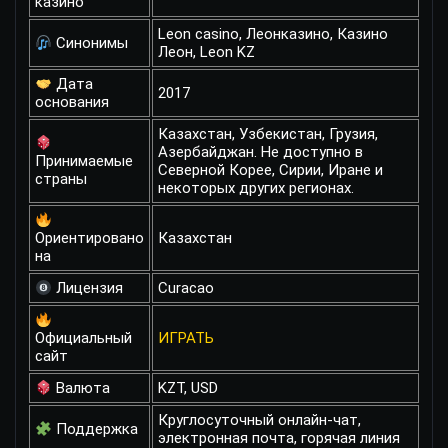
казино
Leon casino, Леонказино, Казино
Синонимы
Леон, Leon KZ
Дата
2017
основания
Казахстан, Узбекистан, Грузия,
Азербайджан. Не доступно в
Принимаемые
Северной Корее, Сирии, Иране и
страны
некоторых других регионах.
Ориентировано
Казахстан
на
Лицензия
Curacao
Официальный
ИГРАТЬ
сайт
Валюта
KZT, USD
Круглосуточный онлайн-чат,
Поддержка
электронная почта, горячая линия